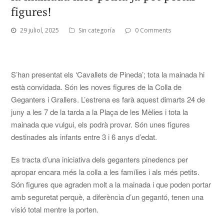
figures!
29 juliol, 2025
Sin categoría
0 Comments
S’han presentat els ‘Cavallets de Pineda’; tota la mainada hi
està convidada. Són les noves figures de la Colla de
Geganters i Grallers. L’estrena es farà aquest dimarts 24 de
juny a les 7 de la tarda a la Plaça de les Mèlies i tota la
mainada que vulgui, els podrà provar. Són unes figures
destinades als infants entre 3 i 6 anys d’edat.
Es tracta d’una iniciativa dels geganters pinedencs per
apropar encara més la colla a les famílies i als més petits.
Són figures que agraden molt a la mainada i que poden portar
amb seguretat perquè, a diferència d’un gegantó, tenen una
visió total mentre la porten.