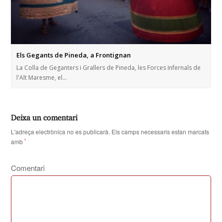
Els Gegants de Pineda, a Frontignan
La Colla de Geganters i Grallers de Pineda, les Forces Infernals de
l'Alt Maresme, el…
Deixa un comentari
L'adreça electrònica no es publicarà.
Els camps necessaris estan marcats
amb
*
Comentari