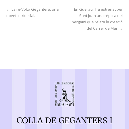
←
La re-Volta Gegantera, una
En Guerau I ha estrenat per
novetat triomfal…
Sant Joan una rèplica del
pergamí que relata la creació
del Carrer de Mar
→
COLLA DE GEGANTERS I