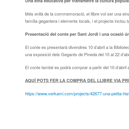
Una eina educativa per transmetre la cultura popula
Més enllà de la commemoració, el llibre vol ser una eina 
família gegantera i elements locals, i el projecte inclo
Presentació del conte per Sant Jordi i una ocasió ú
El conte es presentarà divendres 10 d’abril a la Bibliot
una exposició dels Gegants de Pineda del 10 al 22 d’abr
El conte també es podrà comprar a partir del 10 d’abril a
AQUÍ POTS FER LA COMPRA DEL LLIBRE VIA P
https://www.verkami.com/projects/42677-una-petita-hist