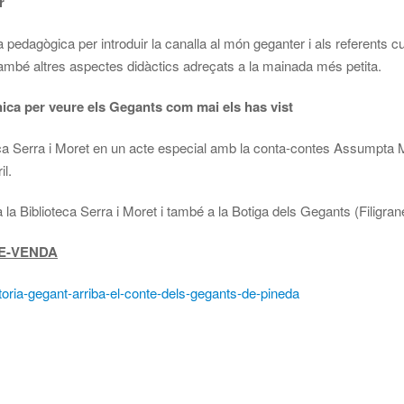
r
pedagògica per introduir la canalla al món geganter i als referents cu
u també altres aspectes didàctics adreçats a la mainada més petita.
nica per veure els Gegants com mai els has vist
eca Serra i Moret en un acte especial amb la conta-contes Assumpta Mer
il.
 la Biblioteca Serra i Moret i també a la Botiga dels Gegants (Filigran
RE-VENDA
oria-gegant-arriba-el-conte-dels-gegants-de-pineda