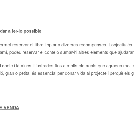
dar a fer-lo possible
et reservar el llibre i optar a diverses recompenses. L’objectiu és fi
rkami, podeu reservar el conte o sumar-hi altres elements que ajudaran 
onte i làmines il·lustrades fins a molts elements que agraden molt 
ó, gran o petita, és essencial per donar vida al projecte i perquè els
RE-VENDA