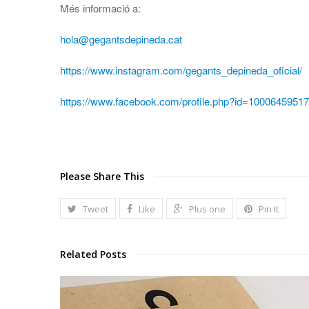
Més informació a:
hola@gegantsdepineda.cat
https://www.instagram.com/gegants_depineda_oficial/
https://www.facebook.com/profile.php?id=1000645951
Please Share This
Tweet
Like
Plus one
Pin It
Related Posts