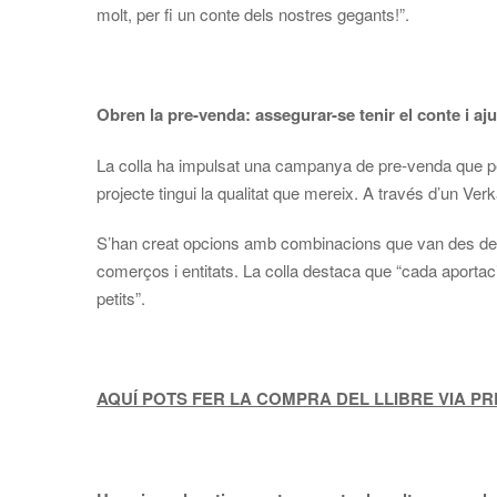
molt, per fi un conte dels nostres gegants!”.
Obren la pre-venda: assegurar-se tenir el conte i aju
La colla ha impulsat una campanya de pre‑venda que perm
projecte tingui la qualitat que mereix. A través d’un Ve
S’han creat opcions amb combinacions que van des del c
comerços i entitats. La colla destaca que “cada aportaci
petits”.
AQUÍ POTS FER LA COMPRA DEL LLIBRE VIA P