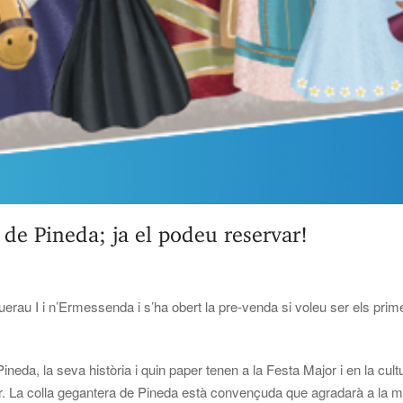
s de Pineda; ja el podeu reservar!
erau I i n’Ermessenda i s’ha obert la pre-venda si voleu ser els prime
neda, la seva història i quin paper tenen a la Festa Major i en la cultu
olor. La colla gegantera de Pineda està convençuda que agradarà a la