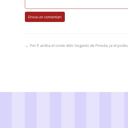
←
Per fi arriba el conte dels Gegants de Pineda; ja el pode