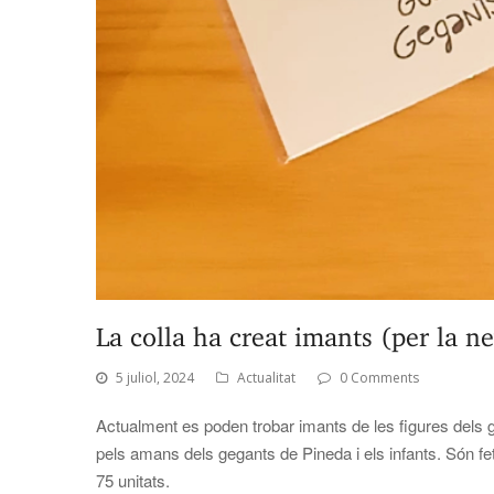
La colla ha creat imants (per la n
5 juliol, 2024
Actualitat
0 Comments
Actualment es poden trobar imants de les figures dels g
pels amans dels gegants de Pineda i els infants. Són fet
75 unitats.