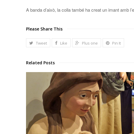
A banda d’això, la colla també ha creat un imant amb l’e
Please Share This
Tweet
Like
Plus one
Pin It
Related Posts