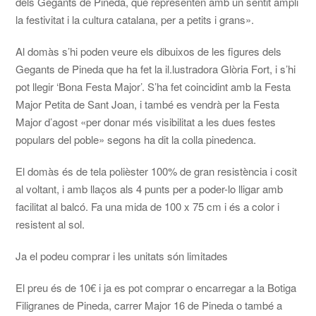
dels Gegants de Pineda, que representen amb un sentit ampli
la festivitat i la cultura catalana, per a petits i grans».
Al domàs s’hi poden veure els dibuixos de les figures dels
Gegants de Pineda que ha fet la il.lustradora Glòria Fort, i s’hi
pot llegir ‘Bona Festa Major’. S’ha fet coincidint amb la Festa
Major Petita de Sant Joan, i també es vendrà per la Festa
Major d’agost «per donar més visibilitat a les dues festes
populars del poble» segons ha dit la colla pinedenca.
El domàs és de tela polièster 100% de gran resistència i cosit
al voltant, i amb llaços als 4 punts per a poder-lo lligar amb
facilitat al balcó. Fa una mida de 100 x 75 cm i és a color i
resistent al sol.
Ja el podeu comprar i les unitats són limitades
El preu és de 10€ i ja es pot comprar o encarregar a la Botiga
Filigranes de Pineda, carrer Major 16 de Pineda o també a